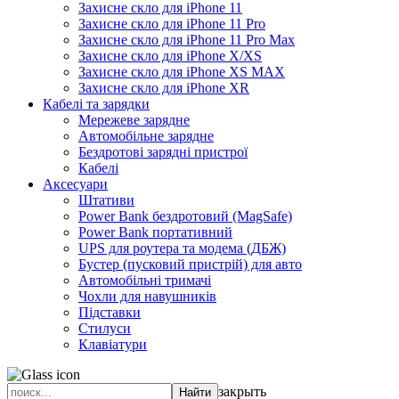
Захисне скло для iPhone 11
Захисне скло для iPhone 11 Pro
Захисне скло для iPhone 11 Pro Max
Захисне скло для iPhone X/XS
Захисне скло для iPhone XS MAX
Захисне скло для iPhone XR
Кабелі та зарядки
Мережеве зарядне
Автомобільне зарядне
Бездротові зарядні пристрої
Кабелі
Аксесуари
Штативи
Power Bank бездротовий (MagSafe)
Power Bank портативний
UPS для роутера та модема (ДБЖ)
Бустер (пусковий пристрій) для авто
Автомобільні тримачі
Чохли для навушників
Підставки
Стилуси
Клавіатури
закрыть