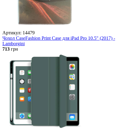
Артикул: 14479
Чохол CaseFashion Print Case для iPad Pro 10.5" (2017) -
Lamborgini
713
грн