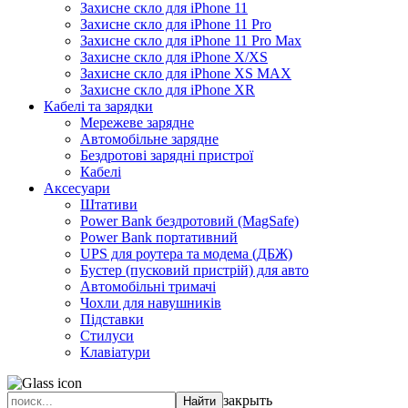
Захисне скло для iPhone 11
Захисне скло для iPhone 11 Pro
Захисне скло для iPhone 11 Pro Max
Захисне скло для iPhone X/XS
Захисне скло для iPhone XS MAX
Захисне скло для iPhone XR
Кабелі та зарядки
Мережеве зарядне
Автомобільне зарядне
Бездротові зарядні пристрої
Кабелі
Аксесуари
Штативи
Power Bank бездротовий (MagSafe)
Power Bank портативний
UPS для роутера та модема (ДБЖ)
Бустер (пусковий пристрій) для авто
Автомобільні тримачі
Чохли для навушників
Підставки
Стилуси
Клавіатури
закрыть