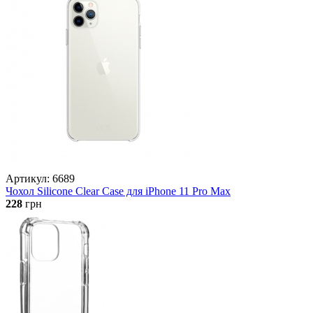
Артикул: 6689
Чохол Silicone Clear Case для iPhone 11 Pro Max
228
грн