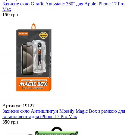
Захисне скло Giraffe Anti-static 360° для Apple iPhone 17 Pro
Max
150
грн
Артикул: 19127
Захисне скло Антишпигун Mossily Magic Box з рамкою для
встановлення для iPhone 17 Pro Max
350
грн