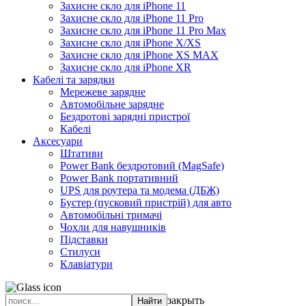
Захисне скло для iPhone 11
Захисне скло для iPhone 11 Pro
Захисне скло для iPhone 11 Pro Max
Захисне скло для iPhone X/XS
Захисне скло для iPhone XS MAX
Захисне скло для iPhone XR
Кабелі та зарядки
Мережеве зарядне
Автомобільне зарядне
Бездротові зарядні пристрої
Кабелі
Аксесуари
Штативи
Power Bank бездротовий (MagSafe)
Power Bank портативний
UPS для роутера та модема (ДБЖ)
Бустер (пусковий пристрій) для авто
Автомобільні тримачі
Чохли для навушників
Підставки
Стилуси
Клавіатури
закрыть