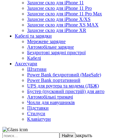
Захисне скло для iPhone 11
Захисне скло для iPhone 11 Pro
Захисне скло для iPhone 11 Pro Max
Захисне скло для iPhone X/XS
Захисне скло для iPhone XS MAX
Захисне скло для iPhone XR
Кабелі та зарядки
Мережеве зарядне
Автомобільне зарядне
Бездротові зарядні пристрої
Кабелі
Аксесуари
Штативи
Power Bank бездротовий (MagSafe)
Power Bank портативний
UPS для роутера та модема (ДБЖ)
Бустер (пусковий пристрій) для авто
Автомобільні тримачі
Чохли для навушників
Підставки
Стилуси
Клавіатури
закрыть