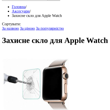
Головна
/
Аксесуари
/
Захисне скло для Apple Watch
Сортувати:
За назвою
За ціною
За популярністю
Захисне скло для Apple Watch