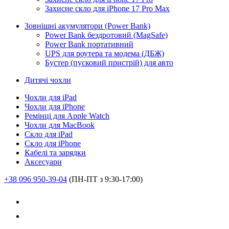
Захисне скло для iPhone 17 Pro Max
Зовнішні акумулятори (Power Bank)
Power Bank бездротовий (MagSafe)
Power Bank портативний
UPS для роутера та модема (ДБЖ)
Бустер (пусковий пристрій) для авто
Дитячі чохли
Чохли для iPad
Чохли для iPhone
Ремінці для Apple Watch
Чохли для MacBook
Скло для iPad
Скло для iPhone
Кабелі та зарядки
Аксесуари
+38 096 950-39-04
(ПН-ПТ з 9:30-17:00)