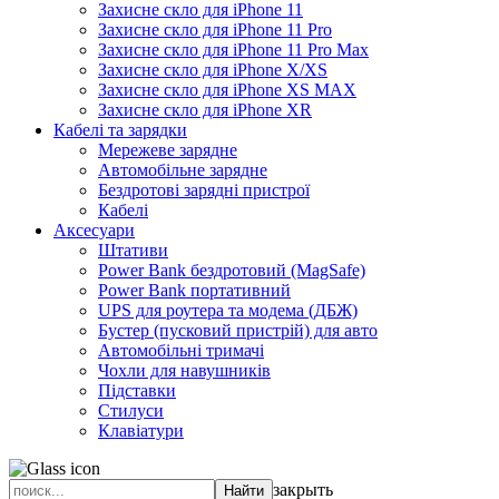
Захисне скло для iPhone 11
Захисне скло для iPhone 11 Pro
Захисне скло для iPhone 11 Pro Max
Захисне скло для iPhone X/XS
Захисне скло для iPhone XS MAX
Захисне скло для iPhone XR
Кабелі та зарядки
Мережеве зарядне
Автомобільне зарядне
Бездротові зарядні пристрої
Кабелі
Аксесуари
Штативи
Power Bank бездротовий (MagSafe)
Power Bank портативний
UPS для роутера та модема (ДБЖ)
Бустер (пусковий пристрій) для авто
Автомобільні тримачі
Чохли для навушників
Підставки
Стилуси
Клавіатури
закрыть