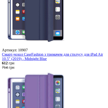
Артикул: 10907
Смарт-чохол CaseFashion з тримачем для стилусу для iPad Air
10.5" (2019) - Midnight Blue
612
грн
714
грн