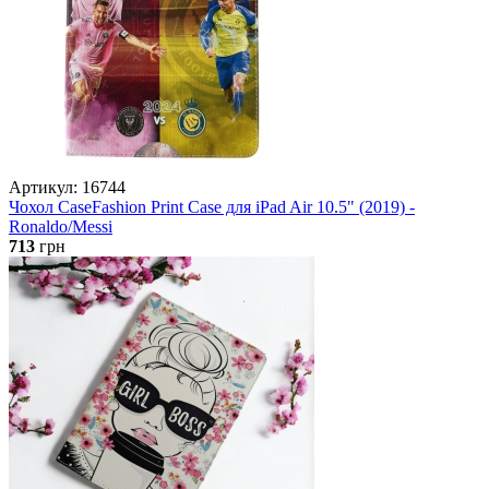
Артикул: 16744
Чохол CaseFashion Print Case для iPad Air 10.5" (2019) -
Ronaldo/Messi
713
грн