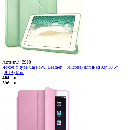
Артикул: 8918
Чохол Y-type Case (PU Leather + Silicone) для iPad Air 10.5"
(2019) Mint
404
грн
506
грн