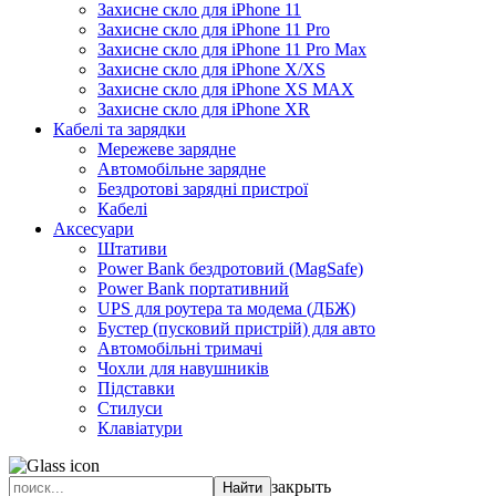
Захисне скло для iPhone 11
Захисне скло для iPhone 11 Pro
Захисне скло для iPhone 11 Pro Max
Захисне скло для iPhone X/XS
Захисне скло для iPhone XS MAX
Захисне скло для iPhone XR
Кабелі та зарядки
Мережеве зарядне
Автомобільне зарядне
Бездротові зарядні пристрої
Кабелі
Аксесуари
Штативи
Power Bank бездротовий (MagSafe)
Power Bank портативний
UPS для роутера та модема (ДБЖ)
Бустер (пусковий пристрій) для авто
Автомобільні тримачі
Чохли для навушників
Підставки
Стилуси
Клавіатури
закрыть