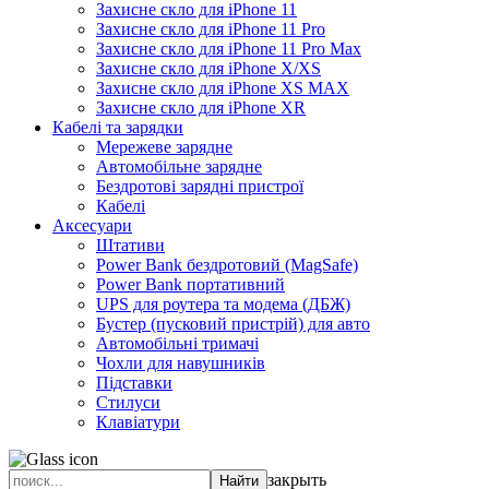
Захисне скло для iPhone 11
Захисне скло для iPhone 11 Pro
Захисне скло для iPhone 11 Pro Max
Захисне скло для iPhone X/XS
Захисне скло для iPhone XS MAX
Захисне скло для iPhone XR
Кабелі та зарядки
Мережеве зарядне
Автомобільне зарядне
Бездротові зарядні пристрої
Кабелі
Аксесуари
Штативи
Power Bank бездротовий (MagSafe)
Power Bank портативний
UPS для роутера та модема (ДБЖ)
Бустер (пусковий пристрій) для авто
Автомобільні тримачі
Чохли для навушників
Підставки
Стилуси
Клавіатури
закрыть