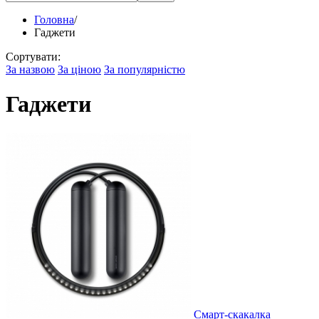
Головна
/
Гаджети
Сортувати:
За назвою
За ціною
За популярністю
Гаджети
Смарт-скакалка