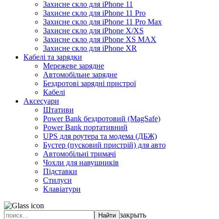
Захисне скло для iPhone 11
Захисне скло для iPhone 11 Pro
Захисне скло для iPhone 11 Pro Max
Захисне скло для iPhone X/XS
Захисне скло для iPhone XS MAX
Захисне скло для iPhone XR
Кабелі та зарядки
Мережеве зарядне
Автомобільне зарядне
Бездротові зарядні пристрої
Кабелі
Аксесуари
Штативи
Power Bank бездротовий (MagSafe)
Power Bank портативний
UPS для роутера та модема (ДБЖ)
Бустер (пусковий пристрій) для авто
Автомобільні тримачі
Чохли для навушників
Підставки
Стилуси
Клавіатури
закрыть