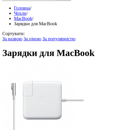
Головна
/
Чохли
/
MacBook
/
Зарядки для MacBook
Сортувати:
За назвою
За ціною
За популярністю
Зарядки для MacBook