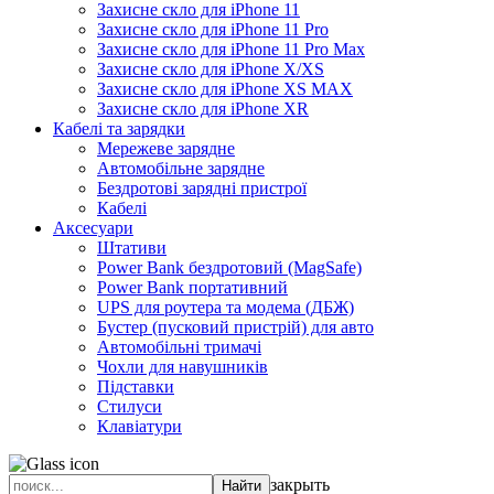
Захисне скло для iPhone 11
Захисне скло для iPhone 11 Pro
Захисне скло для iPhone 11 Pro Max
Захисне скло для iPhone X/XS
Захисне скло для iPhone XS MAX
Захисне скло для iPhone XR
Кабелі та зарядки
Мережеве зарядне
Автомобільне зарядне
Бездротові зарядні пристрої
Кабелі
Аксесуари
Штативи
Power Bank бездротовий (MagSafe)
Power Bank портативний
UPS для роутера та модема (ДБЖ)
Бустер (пусковий пристрій) для авто
Автомобільні тримачі
Чохли для навушників
Підставки
Стилуси
Клавіатури
закрыть