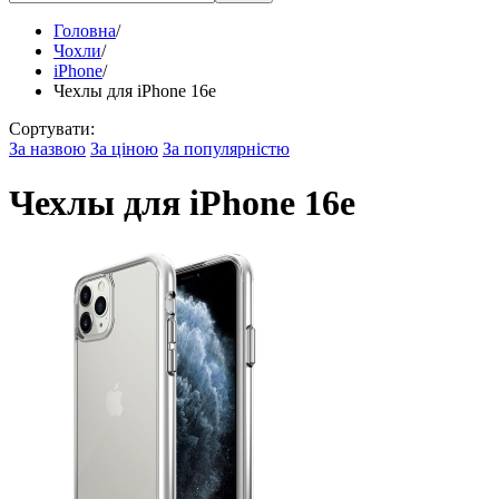
Головна
/
Чохли
/
iPhone
/
Чехлы для iPhone 16e
Сортувати:
За назвою
За ціною
За популярністю
Чехлы для iPhone 16e