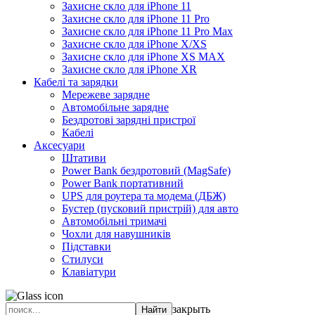
Захисне скло для iPhone 11
Захисне скло для iPhone 11 Pro
Захисне скло для iPhone 11 Pro Max
Захисне скло для iPhone X/XS
Захисне скло для iPhone XS MAX
Захисне скло для iPhone XR
Кабелі та зарядки
Мережеве зарядне
Автомобільне зарядне
Бездротові зарядні пристрої
Кабелі
Аксесуари
Штативи
Power Bank бездротовий (MagSafe)
Power Bank портативний
UPS для роутера та модема (ДБЖ)
Бустер (пусковий пристрій) для авто
Автомобільні тримачі
Чохли для навушників
Підставки
Стилуси
Клавіатури
закрыть