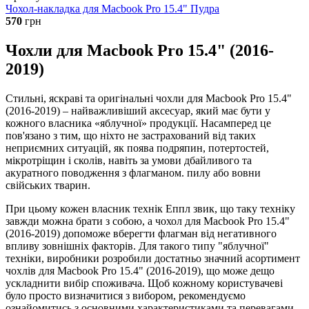
Чохол-накладка для Macbook Pro 15.4" Пудра
570
грн
Чохли для Macbook Pro 15.4" (2016-
2019)
Стильні, яскраві та оригінальні чохли для Macbook Pro 15.4"
(2016-2019) – найважливіший аксесуар, який має бути у
кожного власника «яблучної» продукції. Насамперед це
пов'язано з тим, що ніхто не застрахований від таких
неприємних ситуацій, як поява подряпин, потертостей,
мікротріщин і сколів, навіть за умови дбайливого та
акуратного поводження з флагманом. пилу або вовни
свійських тварин.
При цьому кожен власник технік Еппл звик, що таку техніку
завжди можна брати з собою, а чохол для Macbook Pro 15.4"
(2016-2019) допоможе вберегти флагман від негативного
впливу зовнішніх факторів. Для такого типу "яблучної"
техніки, виробники розробили достатньо значний асортимент
чохлів для Macbook Pro 15.4" (2016-2019), що може дещо
ускладнити вибір споживача. Щоб кожному користувачеві
було просто визначитися з вибором, рекомендуємо
ознайомитись з основними характеристиками та перевагами