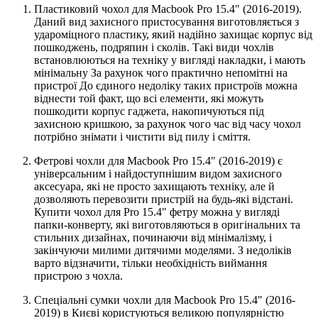
Пластиковий чохол для Macbook Pro 15.4" (2016-2019).
Даний вид захисного пристосування виготовляється з
удароміцного пластику, який надійно захищає корпус від
пошкоджень, подряпин і сколів. Такі види чохлів
встановлюються на техніку у вигляді накладки, і мають
мінімальну За рахунок чого практично непомітні на
пристрої До єдиного недоліку таких пристроїв можна
віднести той факт, що всі елементи, які можуть
пошкодити корпус гаджета, накопичуються під
захисною кришкою, за рахунок чого час від часу чохол
потрібно знімати і чистити від пилу і сміття.
Фетрові чохли для Macbook Pro 15.4" (2016-2019) є
універсальним і найдоступнішим видом захисного
аксесуара, які не просто захищають техніку, але й
дозволяють перевозити пристрій на будь-які відстані.
Купити чохол для Pro 15.4" фетру можна у вигляді
папки-конверту, які виготовляються в оригінальних та
стильних дизайнах, починаючи від мінімалізму, і
закінчуючи милими дитячими моделями. З недоліків
варто відзначити, тільки необхідність виймання
пристрою з чохла.
Спеціальні сумки чохли для Macbook Pro 15.4" (2016-
2019) в Києві користуються великою популярністю