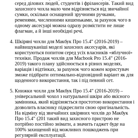
серед ділових людей, студентів і фрілансерів. Такий вид
захисного чохла мало чим відрізняється від звичайної
сумки, оскільки оснащений зручними ручками,
ременями, численними кишеньками, за рахунок чого в
одному аксесуарі можна одразу розмістити не лише
флагман, а й інші необхідні речі.
Шкіряні чохли для Макбук Про 15.4" (2016-2019) –
найвишуканіші моделі захисних аксесуарів, які
користуються попитом серед усіх власників «яблучної»
техніки. Продаж чохлів для Macbook Pro 15.4" (2016-
2019) такого плану здійснюється в різних моделях,
варіація і відтінках, за рахунок чого кожен користувач
зможе підібрати оптимально-відповідний варіант як для
щоденного використання, так і під певний сет.
Книжки чохли для Макбук Про 15.4" (2016-2019) –
універсальний чохол з натуральної шкіри або якісного
замінника, який відрізняється простотою використання і
дозволить власнику підкреслити свою оригінальність.
На відміну від звичайних шкіряних чохлів до Макбук
Про 15.4" (201 такий вид захисного пристрою не
потрібно постійно знімати, а значить гаджет буде на
100% захищений від можливих пошкоджень при
регулярній експлуатації.