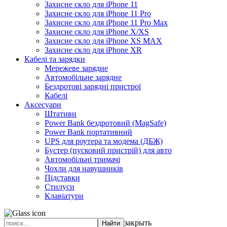
Захисне скло для iPhone 11
Захисне скло для iPhone 11 Pro
Захисне скло для iPhone 11 Pro Max
Захисне скло для iPhone X/XS
Захисне скло для iPhone XS MAX
Захисне скло для iPhone XR
Кабелі та зарядки
Мережеве зарядне
Автомобільне зарядне
Бездротові зарядні пристрої
Кабелі
Аксесуари
Штативи
Power Bank бездротовий (MagSafe)
Power Bank портативний
UPS для роутера та модема (ДБЖ)
Бустер (пусковий пристрій) для авто
Автомобільні тримачі
Чохли для навушників
Підставки
Стилуси
Клавіатури
закрыть