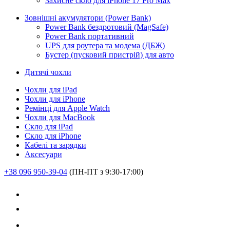
Захисне скло для iPhone 17 Pro Max
Зовнішні акумулятори (Power Bank)
Power Bank бездротовий (MagSafe)
Power Bank портативний
UPS для роутера та модема (ДБЖ)
Бустер (пусковий пристрій) для авто
Дитячі чохли
Чохли для iPad
Чохли для iPhone
Ремінці для Apple Watch
Чохли для MacBook
Скло для iPad
Скло для iPhone
Кабелі та зарядки
Аксесуари
+38 096 950-39-04
(ПН-ПТ з 9:30-17:00)