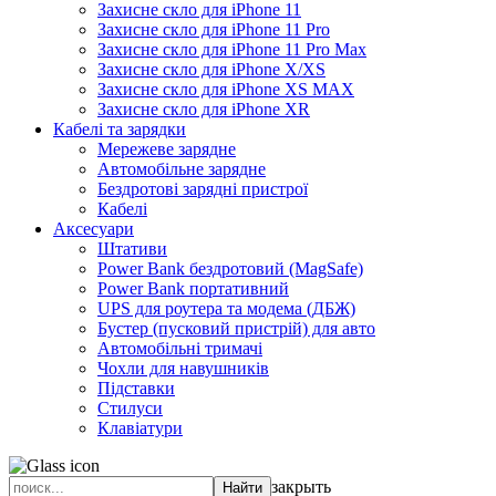
Захисне скло для iPhone 11
Захисне скло для iPhone 11 Pro
Захисне скло для iPhone 11 Pro Max
Захисне скло для iPhone X/XS
Захисне скло для iPhone XS MAX
Захисне скло для iPhone XR
Кабелі та зарядки
Мережеве зарядне
Автомобільне зарядне
Бездротові зарядні пристрої
Кабелі
Аксесуари
Штативи
Power Bank бездротовий (MagSafe)
Power Bank портативний
UPS для роутера та модема (ДБЖ)
Бустер (пусковий пристрій) для авто
Автомобільні тримачі
Чохли для навушників
Підставки
Стилуси
Клавіатури
закрыть