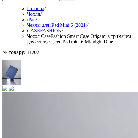
Головна
/
Чохли
/
iPad
/
Чехлы для iPad Mini 6 (2021)
/
CASEFASHION
/
Чохол CaseFashion Smart Case Origami з тримачем
для стилуса для iPad mini 6 Midnight Blue
№ товару: 14707