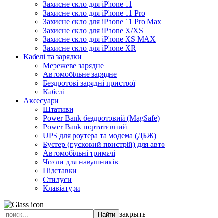
Захисне скло для iPhone 11
Захисне скло для iPhone 11 Pro
Захисне скло для iPhone 11 Pro Max
Захисне скло для iPhone X/XS
Захисне скло для iPhone XS MAX
Захисне скло для iPhone XR
Кабелі та зарядки
Мережеве зарядне
Автомобільне зарядне
Бездротові зарядні пристрої
Кабелі
Аксесуари
Штативи
Power Bank бездротовий (MagSafe)
Power Bank портативний
UPS для роутера та модема (ДБЖ)
Бустер (пусковий пристрій) для авто
Автомобільні тримачі
Чохли для навушників
Підставки
Стилуси
Клавіатури
закрыть