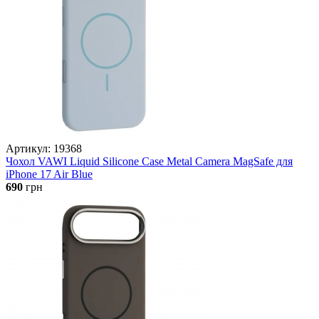
Артикул: 19368
Чохол VAWI Liquid Silicone Case Metal Camera MagSafe для
iPhone 17 Air Blue
690
грн