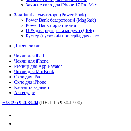
Захисне скло для iPhone 17 Pro Max
Зовнішні акумулятори (Power Bank)
Power Bank бездротовий (MagSafe)
Power Bank портативний
UPS для роутера та модема (ДБЖ)
Бустер (пусковий пристрій) для авто
Дитячі чохли
Чохли для iPad
Чохли для iPhone
Ремінці для Apple Watch
Чохли для MacBook
Скло для iPad
Скло для iPhone
Кабелі та зарядки
Аксесуари
+38 096 950-39-04
(ПН-ПТ з 9:30-17:00)