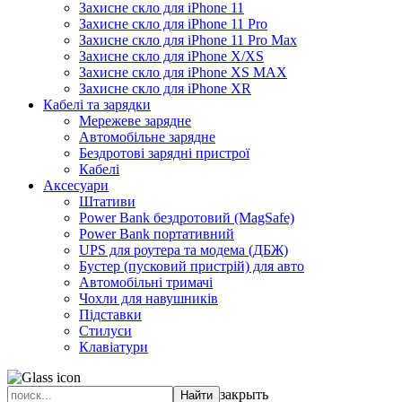
Захисне скло для iPhone 11
Захисне скло для iPhone 11 Pro
Захисне скло для iPhone 11 Pro Max
Захисне скло для iPhone X/XS
Захисне скло для iPhone XS MAX
Захисне скло для iPhone XR
Кабелі та зарядки
Мережеве зарядне
Автомобільне зарядне
Бездротові зарядні пристрої
Кабелі
Аксесуари
Штативи
Power Bank бездротовий (MagSafe)
Power Bank портативний
UPS для роутера та модема (ДБЖ)
Бустер (пусковий пристрій) для авто
Автомобільні тримачі
Чохли для навушників
Підставки
Стилуси
Клавіатури
закрыть