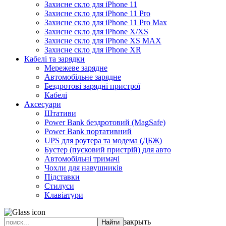
Захисне скло для iPhone 11
Захисне скло для iPhone 11 Pro
Захисне скло для iPhone 11 Pro Max
Захисне скло для iPhone X/XS
Захисне скло для iPhone XS MAX
Захисне скло для iPhone XR
Кабелі та зарядки
Мережеве зарядне
Автомобільне зарядне
Бездротові зарядні пристрої
Кабелі
Аксесуари
Штативи
Power Bank бездротовий (MagSafe)
Power Bank портативний
UPS для роутера та модема (ДБЖ)
Бустер (пусковий пристрій) для авто
Автомобільні тримачі
Чохли для навушників
Підставки
Стилуси
Клавіатури
закрыть