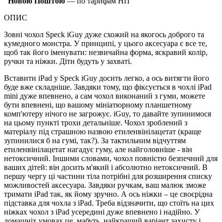
Новою Поштою
— по тарифам НП
ОПИС
Зовні чохол Speck iGuy дуже схожий на якогось доброго та
кумедного монстра. У принципі, у цього аксесуара є все те,
щоб так його іменувати: незвичайна форма, яскравий колір,
ручки та ніжки. Діти будуть у захваті.
Вставити iPad у Speck iGuy досить легко, а ось витягти його
буде вже складніше. Завдяки тому, що фіксується в чохлі iPad
mini дуже впевнено, а сам чохол виконаний з гуми, можете
бути впевнені, що вашому мініатюрному планшетному
комп'ютеру нічого не загрожує. iGuy, то давайте зупинимося
на цьому пункті трохи детальніше. Чохол зроблений з
матеріалу під страшною назвою етиленвінілацетат (краще
зупинилися б на гумі, так?). За тактильним відчуттям
етиленвінілацетат нагадує гуму, але найголовніше - він
нетоксичний. Іншими словами, чохол повністю безпечний для
ваших дітей: він досить м'який і абсолютно нетоксичний. В
першу чергу ці частини тіла потрібні для розширення списку
можливостей аксесуара. Завдяки ручкам, ваш малюк зможе
тримати iPad так, як йому зручно. А ось ніжки – це своєрідна
підставка для чохла з iPad. Треба відзначити, що стоїть на цих
ніжках чохол з iPad усередині дуже впевнено і надійно. У
домашніх умовах це, мабуть, найкращий варіант захисту і