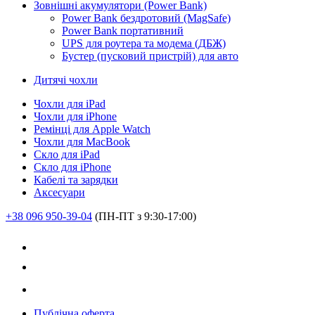
Зовнішні акумулятори (Power Bank)
Power Bank бездротовий (MagSafe)
Power Bank портативний
UPS для роутера та модема (ДБЖ)
Бустер (пусковий пристрій) для авто
Дитячі чохли
Чохли для iPad
Чохли для iPhone
Ремінці для Apple Watch
Чохли для MacBook
Скло для iPad
Скло для iPhone
Кабелі та зарядки
Аксесуари
+38 096 950-39-04
(ПН-ПТ з 9:30-17:00)
Публічна оферта