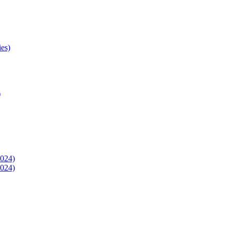
es)
)
024)
024)